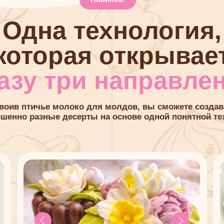
 разные десерты на основе одной понятной техники.
Бенто-торты
Корпусны
Маленькие персональные тортики —
Трендовый д
востребованный формат на заказ.
корпусе — н