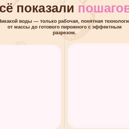
03
0
ус
Вводим начинку
Со
 шоколад без
Фруктовая сердцевина,
Акк
нсата.
которая не растекается.
са
Почему это того стоит