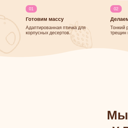
Мы п
у ва
Отработано до мелочей
2 недели на один корпу
В теории всё казалось простым, но мы
добивались идеала: убрали конденсат,
трещины, неровное покрытие, подобрали
пропорции с какао-маслом и нужную толщину.
Вы получаете уже готовое, выверенное
решение.