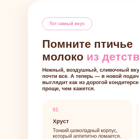
Помните птичье
молоко
из детства?
Нежный, воздушный, сливочный вкус, кот
почти все. А теперь — в новой подаче: дес
выглядит как из дорогой кондитерской, но
проще, чем кажется.
01
02
Хруст
Пт
Тонкий шоколадный корпус,
Неж
который аппетитно ломается.
мас
пуз
03
04
Начинка
Ра
Сочная фруктовая
Тот