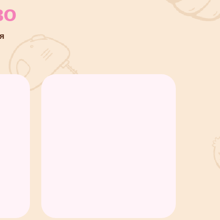
4
бираем
уратная сборка и тот
мый вау-разрез.