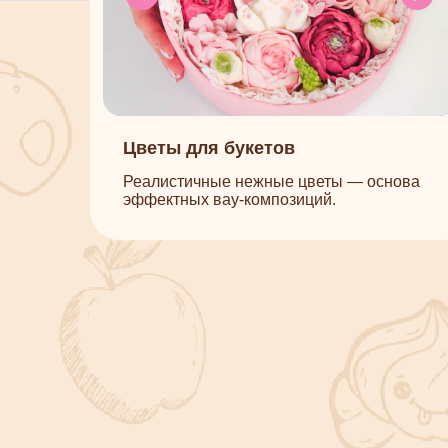
Всё
Никако
от