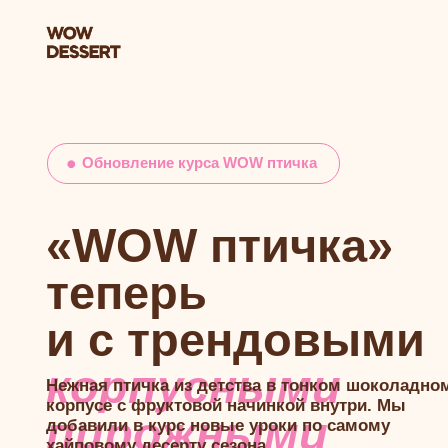
Обновление курса WOW птичка
«WOW птичка»
теперь
и с трендовыми
корпусными
Нежная птичка из детства в тонком шоколадном
корпусе с фруктовой начинкой внутри. Мы
пирожными
добавили в курс новые уроки по самому
хайповому десерту сезона.
И самое приятное — цена курса прежняя до 7 июня!