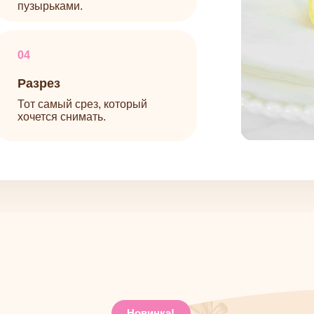
ется снимать.
Новинка!
дна технология,
торая открывает
у три направления
тичье молоко для молдов, вы сможете создавать