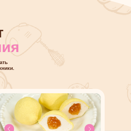
е пирожные
new
есерт в тонком шоколадном
аше свежее обновление.