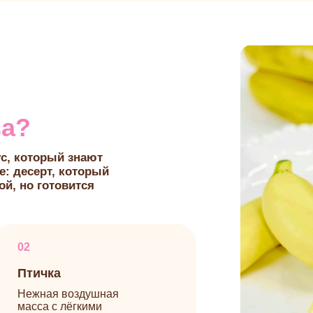
орый знают
ерт, который
 готовится
ичка
ная воздушная
са с лёгкими
ырьками.
зрез
 самый срез, который