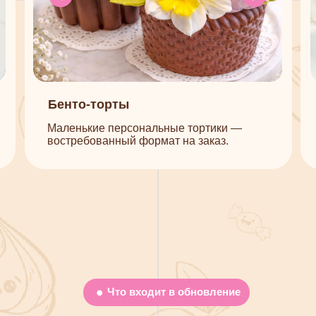
Что входит в обновление
 показали
пошагово
й воды — только рабочая, понятная технология
 массы до готового пирожного с эффектным
разрезом.