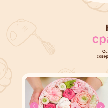
совершенно
Цветы для букетов
Реалистичные нежные цветы — основа
эффектных вау-композиций.