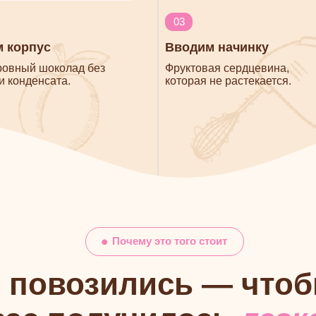
овозились — чтобы
с получилось
легко
Вам будет проще, чем кажет
Особенно если вы
с
Вы уже умеете работать с тек
Понимаете массу и аккуратну
Чувствуете эстетику десерта
Значит, корпусные дадутся ва