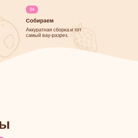
ся
 уже с нами
стурами
ю сборку
м на раз-два