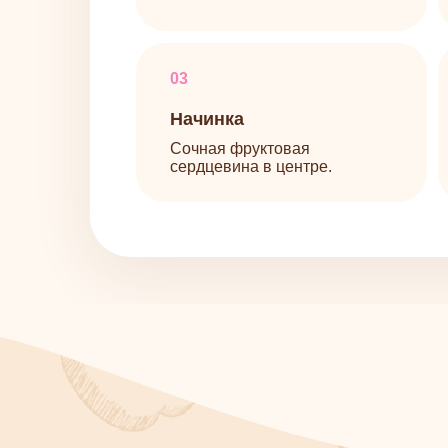
сердцевина в центре.
хоч
О
ко
сраз
Освоив п