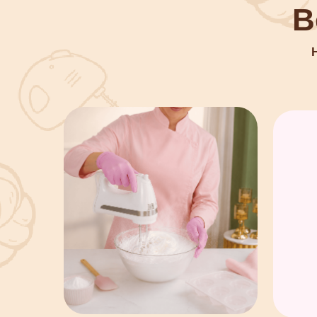
01
02
Готовим массу
Делаем корп
Адаптированная птичка для
Тонкий ровный
корпусных десертов.
трещин и конде