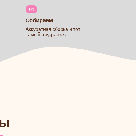
ся
 уже с нами
стурами
ю сборку
м на раз-два