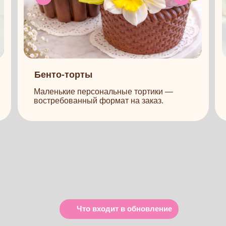
Что входит в обновление
 показали
пошагово
й воды — только рабочая, понятная технология
 массы до готового пирожного с эффектным
разрезом.