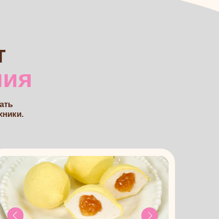
е пирожные
new
есерт в тонком шоколадном
аше свежее обновление.