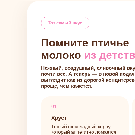
Помните птичье
молоко
из детства?
Нежный, воздушный, сливочный вкус, кот
почти все. А теперь — в новой подаче: дес
выглядит как из дорогой кондитерской, но
проще, чем кажется.
01
02
Хруст
Пт
Тонкий шоколадный корпус,
Неж
который аппетитно ломается.
мас
пуз
03
04
Начинка
Ра
Сочная фруктовая
Тот