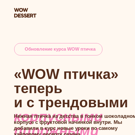
Обновление курса WOW птичка
«WOW птичка»
теперь
и с трендовыми
корпусными
Нежная птичка из детства в тонком шоколадном
корпусе с фруктовой начинкой внутри. Мы
пирожными
добавили в курс новые уроки по самому
хайповому десерту сезона.
И самое приятное — цена курса прежняя до 7 июня!