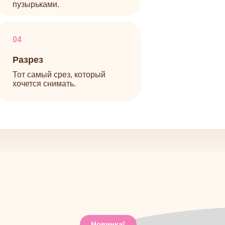
ется снимать.
Новинка!
дна технология,
торая открывает
у три направления
тичье молоко для молдов, вы сможете создавать