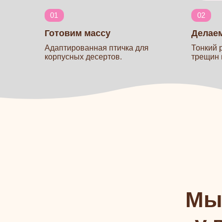
Мы п
у ва
Отработано до мелочей
2 недели на один корпу
В теории всё казалось простым, но мы
добивались идеала: убрали конденсат,
трещины, неровное покрытие, подобрали
пропорции с какао-маслом и нужную толщину.
Вы получаете уже готовое, выверенное
решение.