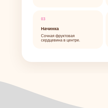
сердцевина в центре.
хоч
О
ко
сраз
Освоив п