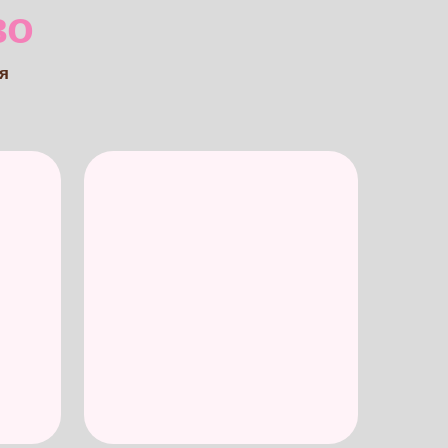
4
бираем
уратная сборка и тот
мый вау-разрез.