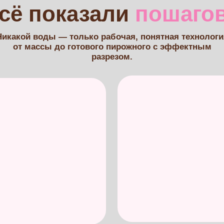
03
0
ус
Вводим начинку
Со
 шоколад без
Фруктовая сердцевина,
Акк
нсата.
которая не растекается.
са
Почему это того стоит