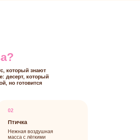
орый знают
ерт, который
 готовится
ичка
ная воздушная
са с лёгкими
ырьками.
зрез
 самый срез, который