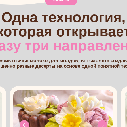
 разные десерты на основе одной понятной техники.
Бенто-торты
Корпусны
Маленькие персональные тортики —
Трендовый д
востребованный формат на заказ.
корпусе — н