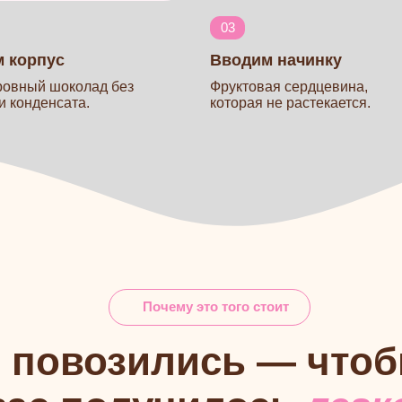
овозились — чтобы
с получилось
легко
Вам будет проще, чем кажет
Особенно если вы
с
Вы уже умеете работать с тек
Понимаете массу и аккуратну
Чувствуете эстетику десерта
Значит, корпусные дадутся ва