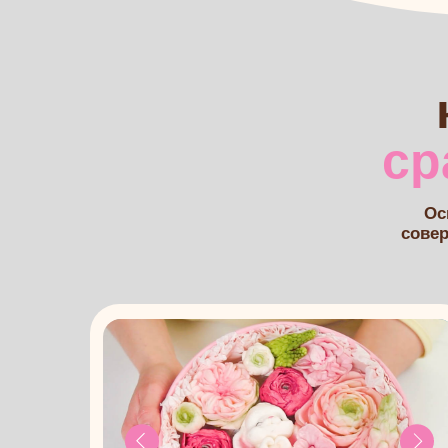
совершенно
Цветы для букетов
Реалистичные нежные цветы — основа
эффектных вау-композиций.