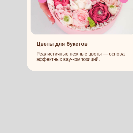
Всё
Никако
от